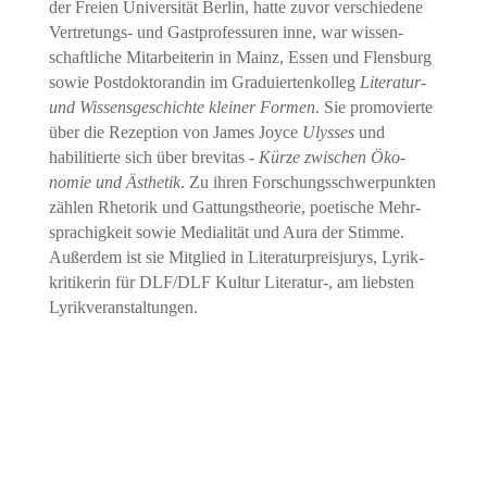
der Freien Universität Berlin, hatte zuvor verschiedene
Vertretungs- und Gast­professuren inne, war wissen­
schaftliche Mit­arbeiterin in Mainz, Essen und Flens­burg
sowie Post­doktorandin im Graduierten­kolleg
Literatur-
und Wissens­geschichte kleiner Formen
. Sie promo­vierte
über die Rezeption von James Joyce
Ulysses
und
habilitierte sich über brevitas -
Kürze zwischen Öko­
nomie und Ästhetik
. Zu ihren Forschungs­schwer­punkten
zählen Rhetorik und Gattungs­theorie, poetische Mehr­
sprachigkeit sowie Medialität und Aura der Stimme.
Außerdem ist sie Mitglied in Literatur­preisjurys, Lyrik­
kritikerin für DLF/DLF Kultur Literatur-, am liebsten
Lyrik­veranstaltungen.