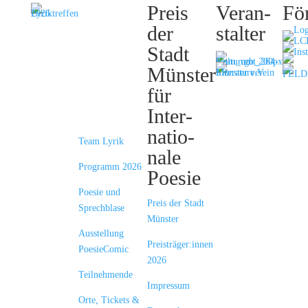
Inter­
Preis
Veran­
Fö
natio­­na­
der
stalter
les
Stadt
Lyrik­
Münster
treffen
für
Münster
Inter­
natio­
Team Lyrik
nale
Programm 2026
Poesie
Poesie und
Preis der Stadt
Sprechblase
Münster
Ausstellung
Preisträger:innen
PoesieComic
2026
Teilnehmende
Impressum
Orte, Tickets &