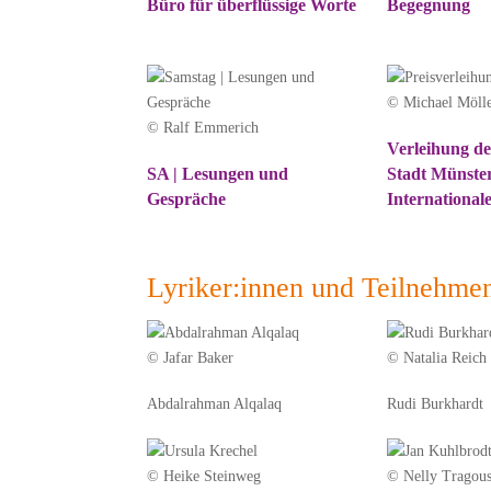
Büro für über­flüssige Worte
Begegnung
© Michael Mölle
© Ralf Emmerich
Verleihung de
SA | Lesungen und
Stadt Münster
Gespräche
International
Lyriker:innen und Teilnehme
© Jafar Baker
© Natalia Reich
Abdalrahman Alqalaq
Rudi Burkhardt
© Heike Steinweg
© Nelly Tragous