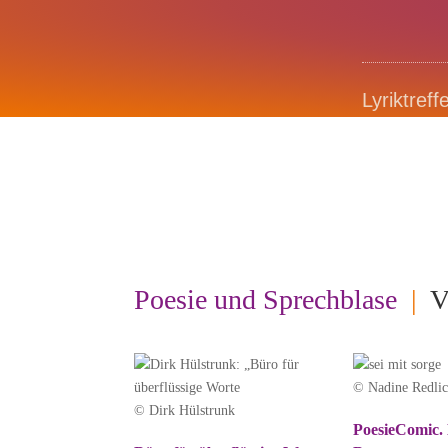
Lyriktreff
Poesie und Sprechblase
|
V
© Nadine Redli
© Dirk Hülstrunk
PoesieComic.