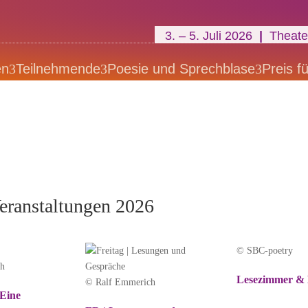
3. – 5. Juli 2026
|
Theater
en
3
Teilnehmende
3
Poesie und Sprechblase
3
Preis fü
eranstaltungen 2026
© SBC-poetry
ch
Lesezimmer & 
© Ralf Emmerich
 Eine