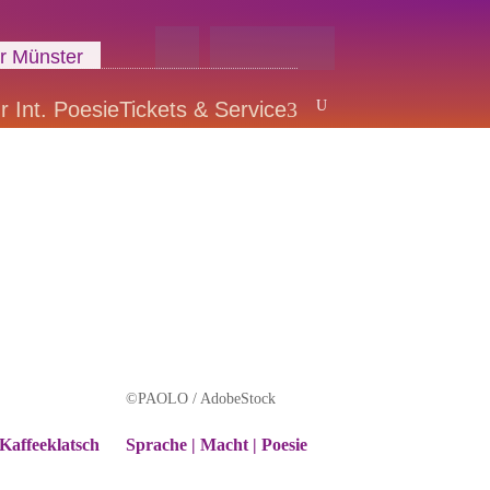
 Münster
U
r Int. Poesie
Tickets & Service
3
©PAOLO / AdobeStock
Kaffeeklatsch
Sprache | Macht | Poesie