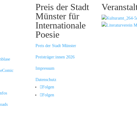
o­­na­les
Preis der Stadt
Veran­stal
ffen
Münster für
r
Inter­natio­nale
Poesie
Preis der Stadt Münster
Preisträger:innen 2026
hblase
Impressum
sieComic
Datenschutz
Folgen
Infos
Folgen
oads