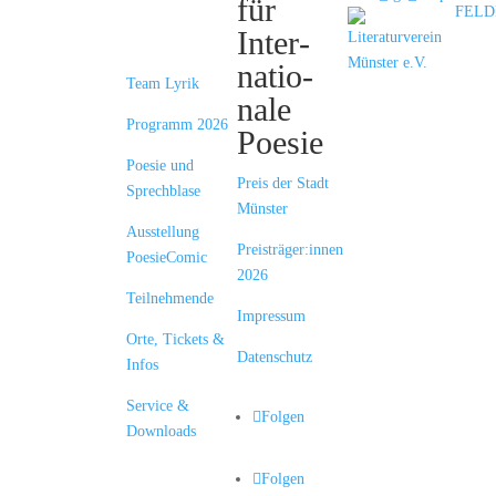
treffen
für
Münster
Inter­
natio­
Team Lyrik
nale
Programm 2026
Poesie
Poesie und
Preis der Stadt
Sprechblase
Münster
Ausstellung
Preisträger:innen
PoesieComic
2026
Teilnehmende
Impressum
Orte, Tickets &
Datenschutz
Infos
Service &
Folgen
Downloads
Folgen