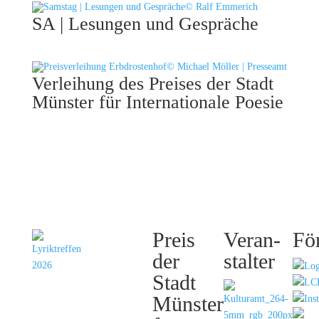
© Ralf Emmerich
SA | Lesungen und Gespräche
© Michael Möller | Presseamt
Verleihung des Preises der Stadt
Münster für Internationale Poesie
Inter­
Preis
Veran­
Fö
natio­­na­
der
stalter
les
Stadt
Lyrik­
Münster