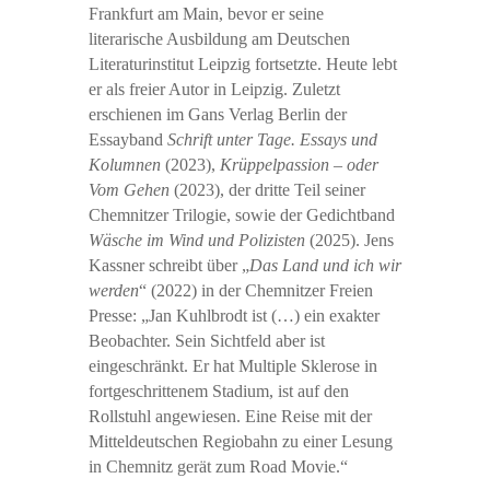
Frankfurt am Main, bevor er seine
literarische Ausbildung am Deutschen
Literatur­institut Leipzig fortsetzte. Heute lebt
er als freier Autor in Leipzig. Zuletzt
erschienen im Gans Verlag Berlin der
Essayband
Schrift unter Tage. Essays und
Kolumnen
(2023),
Krüppel­passion – oder
Vom Gehen
(2023), der dritte Teil seiner
Chemnitzer Trilogie, sowie der Gedichtband
Wäsche im Wind und Polizisten
(2025). Jens
Kassner schreibt über „
Das Land und ich wir
werden
“ (2022) in der Chemnitzer Freien
Presse: „Jan Kuhlbrodt ist (…) ein exakter
Beobachter. Sein Sichtfeld aber ist
eingeschränkt. Er hat Multiple Sklerose in
fort­geschrittenem Stadium, ist auf den
Rollstuhl angewiesen. Eine Reise mit der
Mitteldeutschen Regiobahn zu einer Lesung
in Chemnitz gerät zum Road Movie.“