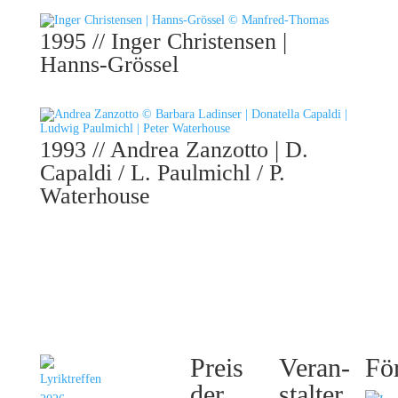
1995 // Inger Christensen |
Hanns-Grössel
1993 // Andrea Zanzotto | D.
Capaldi / L. Paulmichl / P.
Waterhouse
Inter­
Preis
Veran­
Fö
natio­­na­
der
stalter