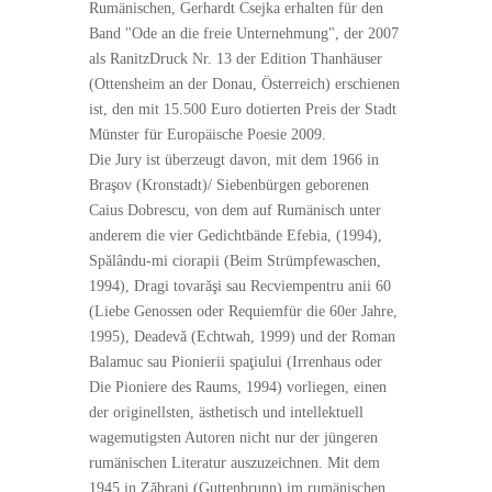
Rumänischen, Gerhardt Csejka erhalten für den
Band "Ode an die freie Unternehmung", der 2007
als RanitzDruck Nr. 13 der Edition Thanhäuser
(Ottensheim an der Donau, Österreich) erschienen
ist, den mit 15.500 Euro dotierten Preis der Stadt
Münster für Europäische Poesie 2009.
Die Jury ist überzeugt davon, mit dem 1966 in
Braşov (Kronstadt)/ Siebenbürgen geborenen
Caius Dobrescu, von dem auf Rumänisch unter
anderem die vier Gedichtbände Efebia, (1994),
Spălându-mi ciorapii (Beim Strümpfewaschen,
1994), Dragi tovarăşi sau Recviempentru anii 60
(Liebe Genossen oder Requiemfür die 60er Jahre,
1995), Deadevă (Echtwah, 1999) und der Roman
Balamuc sau Pionierii spaţiului (Irrenhaus oder
Die Pioniere des Raums, 1994) vorliegen, einen
der originellsten, ästhetisch und intellektuell
wagemutigsten Autoren nicht nur der jüngeren
rumänischen Literatur auszuzeichnen. Mit dem
1945 in Zăbrani (Guttenbrunn) im rumänischen