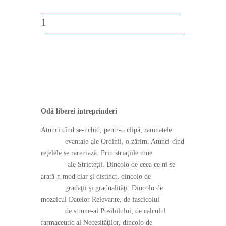
1
Odă liberei intreprinderi
Atunci cînd se-nchid, pentr-o clipă, ramnatele
evantaie-ale Ordinii, o zărim. Atunci cînd
reţelele se raremază. Prin striaţiile mne
-ale Stricteţii. Dincolo de ceea ce ni se
arată-n mod clar şi distinct, dincolo de
gradaţii şi gradualităţi. Dincolo de
mozaicul Datelor Relevante, de fascicolul
de strune-al Posibilului, de calculul
farmaceutic al Necesităţilor, dincolo de