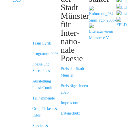
les
Stadt
Lyrik­
Münster
treffen
für
Münster
Inter­
natio­
Team Lyrik
nale
Programm 2026
Poesie
Poesie und
Preis der Stadt
Sprechblase
Münster
Ausstellung
Preisträger:innen
PoesieComic
2026
Teilnehmende
Impressum
Orte, Tickets &
Datenschutz
Infos
Service &