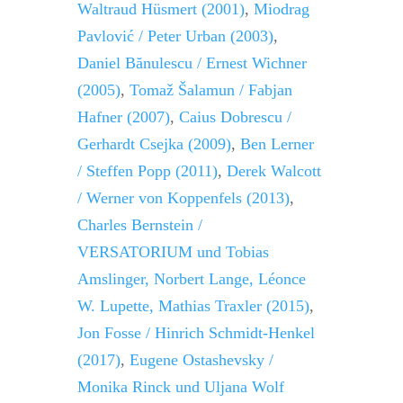
Waltraud Hüsmert (2001)
,
Miodrag
Pavlović / Peter Urban (2003)
,
Daniel Bănulescu / Ernest Wichner
(2005)
,
Tomaž Šalamun / Fabjan
Hafner (2007)
,
Caius Dobrescu /
Gerhardt Csejka (2009)
,
Ben Lerner
/
Steffen Popp (2011)
,
Derek Walcott
/ Werner von Koppenfels (2013)
,
Charles Bernstein /
VERSATORIUM
und Tobias
Amslinger, Norbert Lange, Léonce
W. Lupette, Mathias Traxler (2015)
,
Jon Fosse / Hinrich Schmidt-Henkel
(2017)
,
Eugene Ostashevsky /
Monika Rinck und Uljana Wolf