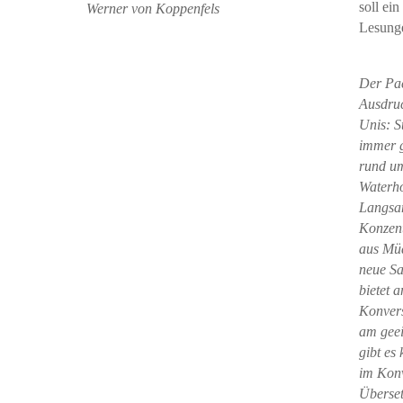
soll ei
Werner von Koppenfels
Lesunge
Der Pac
Ausdru
Unis: 
immer g
rund um
Waterho
Langsam
Konzent
aus Müd
neue S
bietet 
Konvers
am geei
gibt es
im Kon
Überset