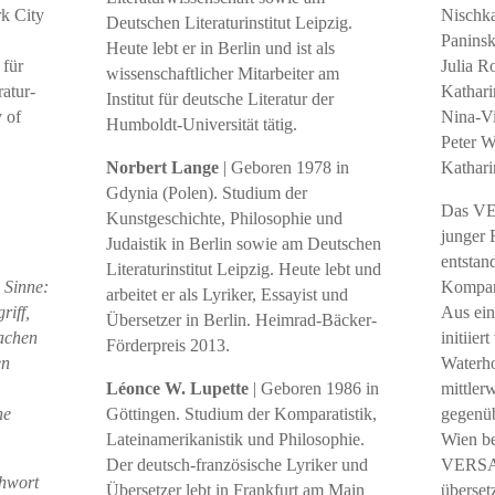
rk City
Nischka
Deutschen Literaturinstitut Leipzig.
Paninsk
Heute lebt er in Berlin und ist als
 für
Julia R
wissenschaftlicher Mitarbeiter am
atur­
Kathari
Institut für deutsche Literatur der
 of
Nina-Vi
Humboldt-Universität tätig.
Peter W
Norbert Lange
| Geboren 1978 in
Kathar
Gdynia (Polen). Studium der
Das V
Kunstgeschichte, Philosophie und
junger 
Judaistik in Berlin sowie am Deutschen
entstan
Literaturinstitut Leipzig. Heute lebt und
 Sinne:
Kompara
arbeitet er als Lyriker, Essayist und
riff,
Aus ein
Übersetzer in Berlin. Heimrad-Bäcker-
wachen
initiier
Förderpreis 2013.
en
Waterho
Léonce W. Lupette
| Geboren 1986 in
mittler
he
Göttingen. Studium der Komparatistik,
gegenüb
Lateinamerikanistik und Philosophie.
Wien be
Der deutsch-französische Lyriker und
VERSAT
hwort
Übersetzer lebt in Frankfurt am Main
überset