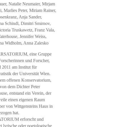
uer, Natalie Neumaier, Mirjam
i, Marlies Peter, Miriam Rainer,
osenkranz, Anja Sander,
na Schindl, Dimitri Smirnov,
ctoria Truskawetz, Franz Vala,
aterhouse, Jennifer Weiss,
ina Widholm, Anna Zalesko
ERSATORIUM, eine Gruppe
Forscherinnen und Forscher,
d 2011 am Institut für
tistik der Universität Wien.
em offenen Konservatorium,
t von dem Dichter Peter
use, entstand ein Verein, der
weile einen eigenen Raum
er von Wittgensteins Haus in
zogen hat.
ORIUM erforscht und
zt lyrische oder poetologische