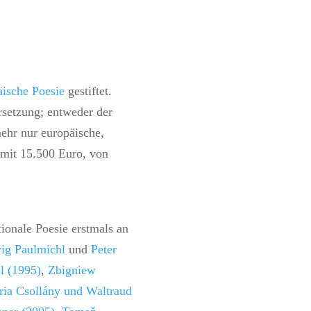
äische Poesie
gestiftet.
rsetzung; entweder der
ehr nur europäische,
s mit 15.500 Euro, von
ionale Poesie erstmals an
ig Paulmichl
und
Peter
l (1995)
,
Zbigniew
ria Csollány und Waltraud