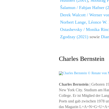
Hüsmert (2001)
,
Miodrag P
Šalamun / Fabjan Hafner (
Derek Walcott / Werner vo
Norbert Lange, Léonce W. L
Ostashevsky / Monika Rinc
Zgodzay (2021)
sowie
Dian
Charles Bernstein
Charles Bernstein
| Geboren 19
New York City. Studium am Ha
College. Er ist Mitglied der Lan
Poets und gab zwischen 1978 u
das Magazin L=A=N=G=U=A