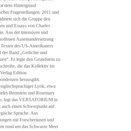
or dem Hintergrund
ischer Fragestellungen. 2011 und
dmete sich die Gruppe den
en und Essays von Charles
in. Aus der intensiven und
soffenen Auseinandersetzung
 Texten des US-Amerikaners
d der Band „Gedichte und
zen“. Er legte den Grundstein zu
uchreihe, die das Kollektiv im
Verlag Edition
ondenzen herausgibt.
nglischsprachiger Lyrik, etwa
rles Bernstein und Rosemary
p, legt das VERSATORIUM in
 auch einen Schwerpunkt auf
rgische Sprache. Aus
ungen mit Forscherinnen und
ern rund um das Schwarze Meer