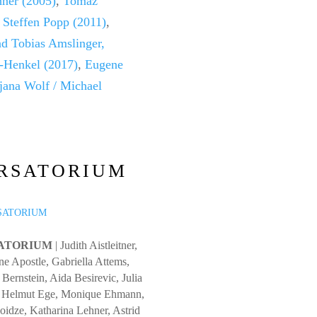
hner (2005)
,
Tomaž
/
Steffen Popp (2011)
,
d Tobias Amslinger,
t-Henkel (2017)
,
Eugene
jana Wolf / Michael
RSATORIUM
ATORIUM
| Judith Aistleitner,
ne Apostle, Gabriella Attems,
 Bernstein, Aida Besirevic, Julia
 Helmut Ege, Monique Ehmann,
oidze, Katharina Lehner, Astrid