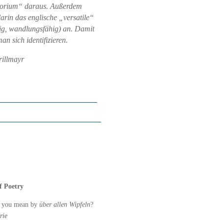
torium“ daraus. Außerdem
darin das englische „versatile“
ltig, wandlungsfähig) an. Damit
an sich identifizieren.
rillmayr
f Poetry
 you mean by
über allen Wipfeln
?
rie