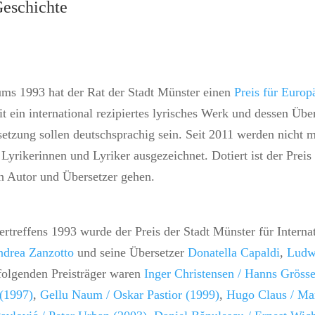
Geschichte
ums 1993 hat der Rat der Stadt Münster einen
Preis für Europ
 ein international rezipiertes lyrisches Werk und dessen Übe
etzung sollen deutschsprachig sein. Seit 2011 werden nicht m
e Lyrikerinnen und Lyriker ausgezeichnet. Dotiert ist der Prei
n Autor und Übersetzer gehen.
treffens 1993 wurde der Preis der Stadt Münster für Internat
drea Zanzotto
und seine Übersetzer
Donatella Capaldi
,
Ludw
folgenden Preisträger waren
Inger Christensen / Hanns Grösse
(1997)
,
Gellu Naum / Oskar Pastior (1999)
,
Hugo Claus / Ma