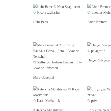
© Nico Scagliarini
© Thomas Moh
Lubi Barre
Alida Bremer
© palagrafie
Dinçer Güçyeter
© Stiftung- Bauhaus Dessau | Foto
Yvonne Tenschert
Mara Genschel
© Katia Moskaliuk
© privat
Kateryna Mihalitsyna
Chrystyna Naza