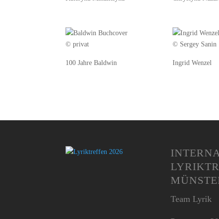
© privat
© Sergey Sanin
100 Jahre Baldwin
Ingrid Wenzel
INTER­NA
LYRIK­T
MÜNSTE
Team Lyrik