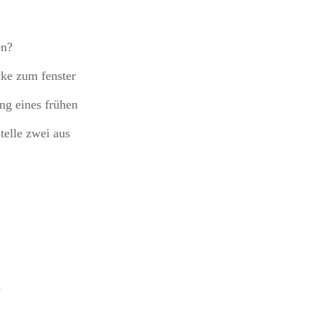
s
en?
icke zum fenster
ng eines frühen
stelle zwei aus
e