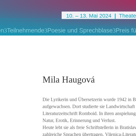
10. – 13. Mai 2024
|
Theater
en
3
Teilnehmende
3
Poesie und Sprechblase
3
Preis fü
Mila Haugová
Die Lyrikerin und Übersetzerin wurde 1942 in B
aufgewachsen. Dort studierte sie Landwirtschaf
Literatur­zeitschrift Romboid. In ihren anspiel
Natur, Erotik, Erinnerung und Verlust.
Heute lebt sie als freie Schriftstellerin in Brat
zahlreiche Sprachen übertragen. Vilenica-Literat