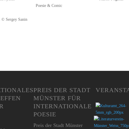
Poesie & Comic
TIO­­NA­LES
PREIS DER STADT
VERAN­ST
REFFEN
MÜNSTER FÜR
R
INTER­NATIO­NALE
POESIE
Preis der Stadt Münster