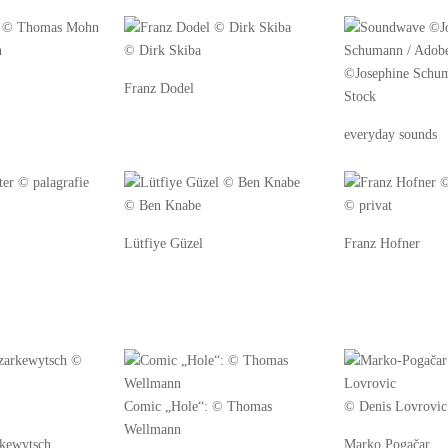
n
© Dirk Skiba
©Josephine Schu
Franz Dodel
Stock
everyday sounds
© Ben Knabe
© privat
Lütfiye Güzel
Franz Hofner
Comic „Hole“: © Thomas
© Denis Lovrovic
Wellmann
rkewytsch
Marko Pogačar