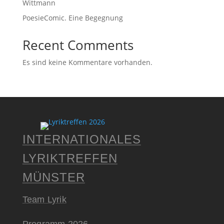
Wittmann
PoesieComic. Eine Begegnung
Recent Comments
Es sind keine Kommentare vorhanden.
INTER­NATIO­­NA­LES
LYRIK­TREFFEN
MÜNSTER
Team Lyrik